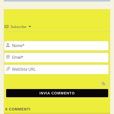
Subscribe
No
Ema
We
UR
0
COMMENTI