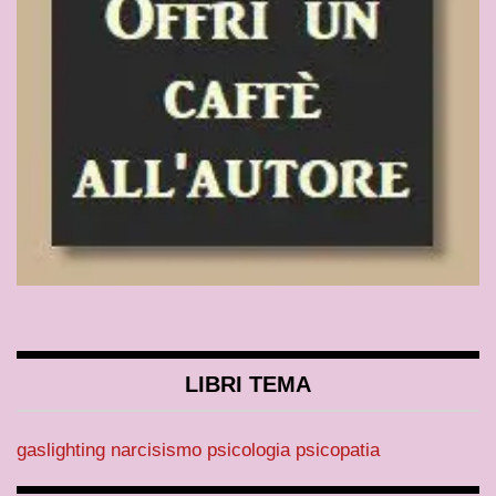
LIBRI TEMA
gaslighting
narcisismo
psicologia
psicopatia