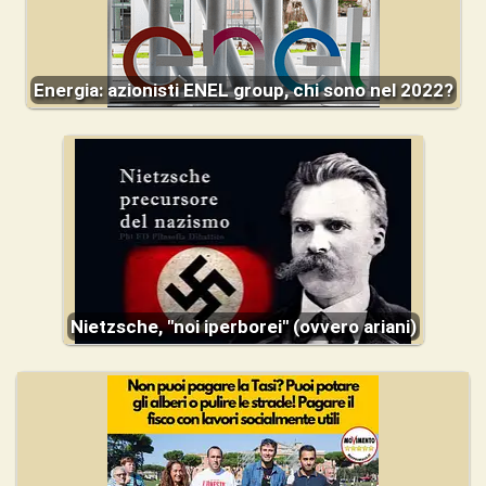
Energia: azionisti ENEL group, chi sono nel 2022?
Nietzsche, "noi iperborei" (ovvero ariani)