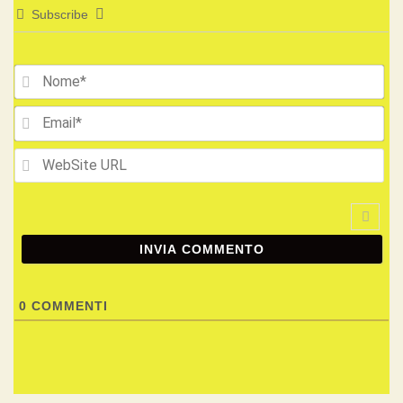
Subscribe
No
Ema
We
UR
0
COMMENTI