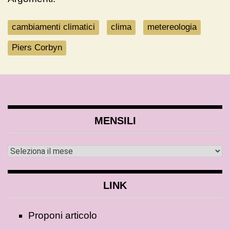
cambiamenti climatici
clima
metereologia
Piers Corbyn
MENSILI
LINK
Proponi articolo