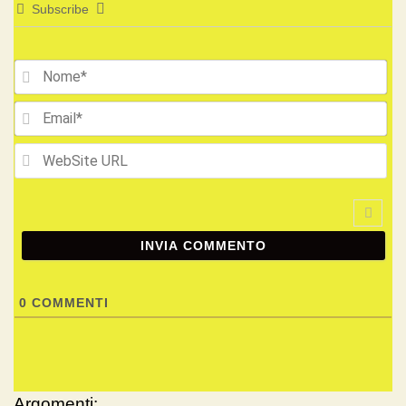
Subscribe
No
Ema
We
UR
0
COMMENTI
Argomenti: