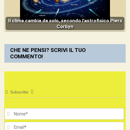
Il clima cambia da solo, secondo l'astrofisico Piers
Corbyn
CHE NE PENSI? SCRIVI IL TUO
COMMENTO!
Subscribe
No
Ema