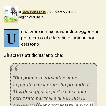
Di
Sara Palazzotti
/ 27 Marzo 2015 /
RagionVeduta.it
U
n drone semina nuvole di pioggia – e
poi dicono che le scie chimiche non
esistono.
Gli scienziati dichiarano che:
“Dai primi esperimenti è stato
appurato che il drone ha prodotto il
10% di pioggia in più” e che hanno
spruzzato particelle di IODURO DI
ARGENTO ((
Per contrastare la siccità