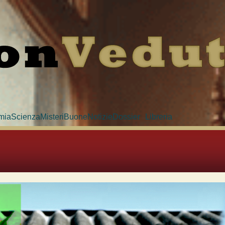
mia
Scienza
Misteri
BuoneNotizie
Dossier
Libreria