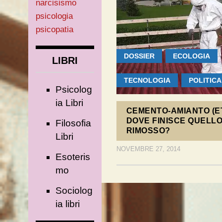
narcisismo
psicologia
psicopatia
DOSSIER
ECOLOGIA
LIBRI
TECNOLOGIA
POLITICA
Psicolog
ia Libri
CEMENTO-AMIANTO (ET
DOVE FINISCE QUELL
Filosofia
RIMOSSO?
Libri
NOVEMBRE 27, 2014
Esoteris
mo
Sociolog
ia libri