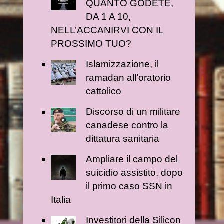
QUANTO GODETE,
DA 1 A 10,
NELL’ACCANIRVI CON IL
PROSSIMO TUO?
Islamizzazione, il
ramadan all’oratorio
cattolico
Discorso di un militare
canadese contro la
dittatura sanitaria
Ampliare il campo del
suicidio assistito, dopo
il primo caso SSN in
Italia
Investitori della Silicon