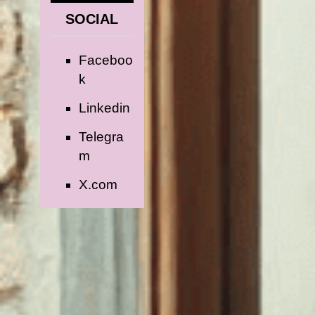
SOCIAL
Faceboo
k
Linkedin
Telegra
m
X.com