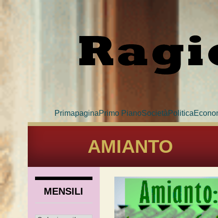
Primapagina
Primo Piano
Società
Politica
Econo
AMIANTO
MENSILI