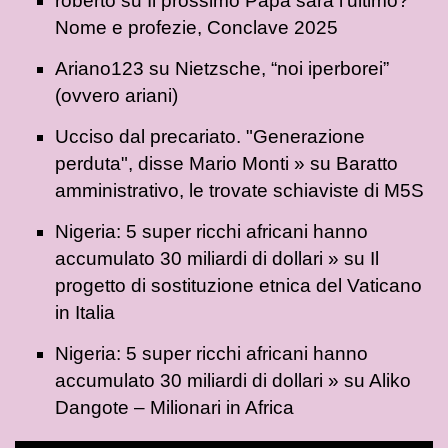
roberto
su
Il prossimo Papa sarà l’ultimo?
Nome e profezie, Conclave 2025
Ariano123
su
Nietzsche, “noi iperborei”
(ovvero ariani)
Ucciso dal precariato. "Generazione
perduta", disse Mario Monti »
su
Baratto
amministrativo, le trovate schiaviste di M5S
Nigeria: 5 super ricchi africani hanno
accumulato 30 miliardi di dollari »
su
Il
progetto di sostituzione etnica del Vaticano
in Italia
Nigeria: 5 super ricchi africani hanno
accumulato 30 miliardi di dollari »
su
Aliko
Dangote – Milionari in Africa