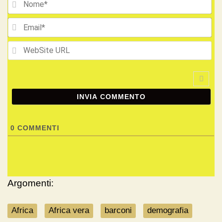
Ema
We
UR
0
COMMENTI
Argomenti:
Africa
Africa vera
barconi
demografia