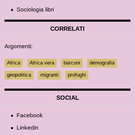
Sociologia libri
CORRELATI
Argomenti:
Africa
Africa vera
barconi
demografia
geopolitica
migranti
profughi
SOCIAL
Facebook
Linkedin