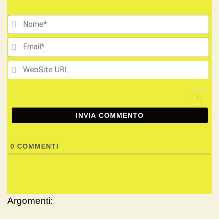
No
Ema
We
UR
0
COMMENTI
Argomenti: