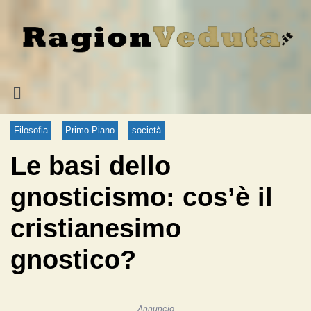
Filosofia
Primo Piano
società
Le basi dello
gnosticismo: cos’è il
cristianesimo
gnostico?