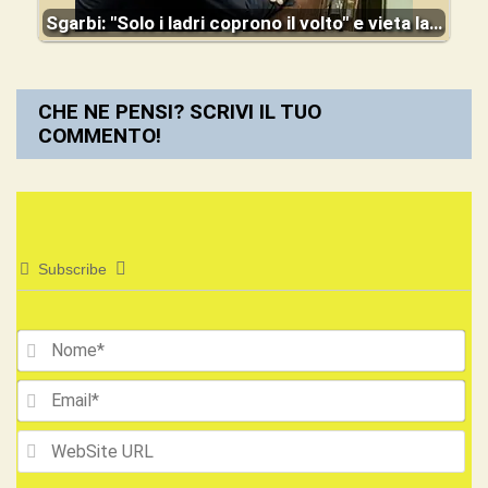
Sgarbi: "Solo i ladri coprono il volto" e vieta la…
CHE NE PENSI? SCRIVI IL TUO
COMMENTO!
Subscribe
No
Ema
We
UR