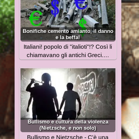
Bonifiche cemento amianto, il danno
e la beffa!
Italiani! popolo di "italioti"!? Così li
chiamavano gli antichi Greci.…
Bullismo e cultura della violenza
(Nietzsche, e non solo)
Bullismo e Nietzsche - C'è una