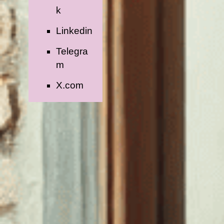
k
Linkedin
Telegra
m
X.com