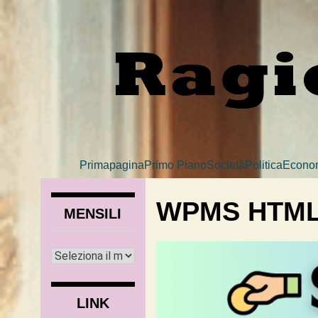
Primapagina
Primo Piano
Società
Politica
Econo
WPMS HTML
MENSILI
LINK