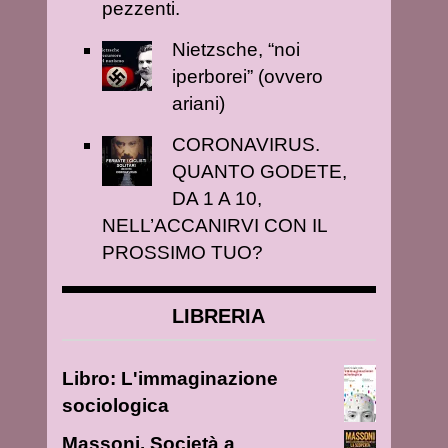
pezzenti.
Nietzsche, “noi
iperborei” (ovvero
ariani)
CORONAVIRUS.
QUANTO GODETE,
DA 1 A 10,
NELL’ACCANIRVI CON IL
PROSSIMO TUO?
LIBRERIA
Libro: L'immaginazione
sociologica
Massoni. Società a