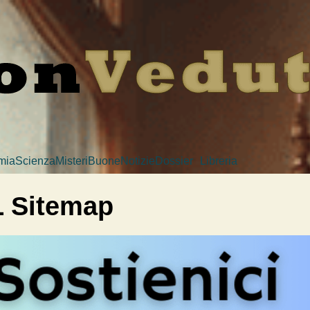
mia
Scienza
Misteri
BuoneNotizie
Dossier
Libreria
 Sitemap